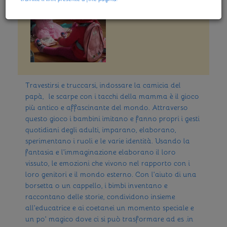
Travestirsi e truccarsi, indossare la camicia del
papà, le scarpe con i tacchi della mamma è il gioco
più antico e affascinante del mondo. Attraverso
questo gioco i bambini imitano e fanno propri i gesti
quotidiani degli adulti, imparano, elaborano,
sperimentano i ruoli e le varie identità. Usando la
fantasia e l'immaginazione elaborano il loro
vissuto, le emozioni che vivono nel rapporto con i
loro genitori e il mondo esterno. Con l'aiuto di una
borsetta o un cappello, i bimbi inventano e
raccontano delle storie, condividono insieme
all'educatrice e ai coetanei un momento speciale e
un po' magico dove ci si può trasformare ad es .in