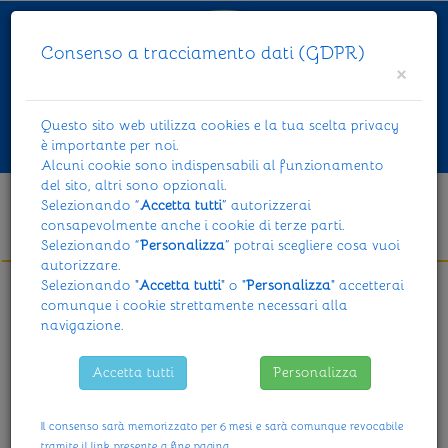
Consenso a tracciamento dati (GDPR)
×
Questo sito web utilizza cookies e la tua scelta privacy
è importante per noi.
Toggl
Alcuni cookie sono indispensabili al funzionamento
navig
del sito, altri sono opzionali.
Selezionando “
Accetta tutti
” autorizzerai
Attività
consapevolmente anche i cookie di terze parti.
Selezionando “
Personalizza
” potrai scegliere cosa vuoi
autorizzare.
Selezionando "
Accetta tutti
" o "
Personalizza
" accetterai
comunque i cookie strettamente necessari alla
<< Torna alle attività
navigazione.
Travestimenti
Accetta tutti
Personalizza
Il consenso sarà memorizzato per 6 mesi e sarà comunque revocabile
tramite il link presente a fine pagina.