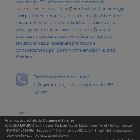
una strega. E' un'occasione per superare le
incertezze e le paure identificandosi con i personaggi
interpretati per imparare a stare con gli altri. E' uno
spazio allestito con appendiabiti e contenitori con
abiti, giacche, gilet, accessori (cappelli, foulards,
sciarpe...) e con uno specchio a figura intera per
proiettare vissuti, sperimentare azioni e
comportamenti per comunicare emozioni e stati
d'animo.
Per informazioni scrivere a
info@cubomagico.it
o chiamare lo
055
671377
Tweet
Asilo nido accreditato dal
Comune di Firenze
IL CUBO MAGICO S.r.l. - Baby Parking
Via del Madonnone, 19 int - 50136 Firenze |
P.IVA 04813410489 | Tel. 055 67 13 77 - Fax 055 62 35 371 | mail:
info@cubomagico.it
|
Cookie e Privacy
|
Autorizzazioni Cookie
Sito realizzato da
Tos
Net
.it