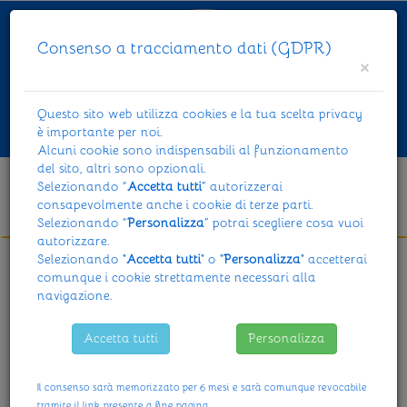
Consenso a tracciamento dati (GDPR)
×
Questo sito web utilizza cookies e la tua scelta privacy
è importante per noi.
Toggl
Alcuni cookie sono indispensabili al funzionamento
navig
del sito, altri sono opzionali.
Selezionando “
Accetta tutti
” autorizzerai
Profilo
consapevolmente anche i cookie di terze parti.
Selezionando “
Personalizza
” potrai scegliere cosa vuoi
autorizzare.
Selezionando "
Accetta tutti
" o "
Personalizza
" accetterai
comunque i cookie strettamente necessari alla
APERTO TUTTO L'ANNO
navigazione.
dal
Lunedì
al
Venerdì
Accetta tutti
Personalizza
dalle ore
07,30
alle ore
19,00
Il consenso sarà memorizzato per 6 mesi e sarà comunque revocabile
tramite il link presente a fine pagina.