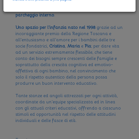
Una grande struttura a
Firenze
,
tra Piazza Alberti e
Bellariva
, circondata dai pini, con
tre giardini
ed un
parcheggio interno
.
Uno spazio per l'infanzia nato nel 1998
grazie ad un
incoraggiante premio della Regione Toscana e
all'entusiasmo e all'amore per i bambini delle tre
socie fondatrici,
Cristina
,
Maria
e
Pia
; per dare vita
ad un servizio estremamente flessibile, che tiene
conto dei bisogni sempre crescenti delle famiglie e
soprattutto della crescita cognitiva ed emotivo-
affettiva di ogni bambino, nel convincimento che
solo il rispetto autentico della persona possa
produrre un buon intervento educativo.
Tante stanze ed angoli attrezzati per ogni attività,
coordinate da un'equipe specializzata ed in linea
con gli attuali criteri educativi, offrendo a ciascuno
stimoli ed opportunità nel rispetto delle attitudini
individuali e delle fasce di età.